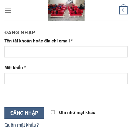
Skip
to
0
content
ĐĂNG NHẬP
Tên tài khoản hoặc địa chỉ email
*
Mật khẩu
*
Ghi nhớ mật khẩu
ĐĂNG NHẬP
Quên mật khẩu?