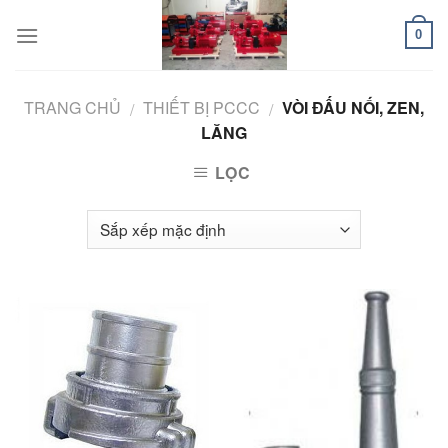
Skip
to
0
content
TRANG CHỦ
THIẾT BỊ PCCC
VÒI ĐẤU NỐI, ZEN,
/
/
LĂNG
LỌC