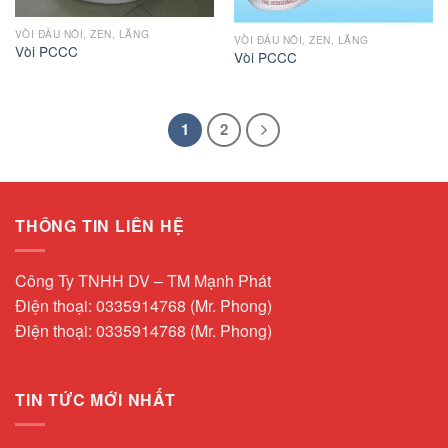
VÒI ĐẤU NỐI, ZEN, LĂNG
VÒI ĐẤU NỐI, ZEN, LĂNG
Vòi PCCC
Vòi PCCC
1
2
THÔNG TIN LIÊN HỆ
Công Ty TNHH DV – TM Mạnh Phát
Điện thoại: 0335914768 (Mr. Phong)
Điện thoại: 0335914768 (Mr. Phong)
TIN TỨC MỚI NHẤT