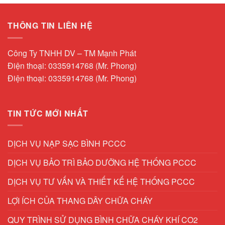
THÔNG TIN LIÊN HỆ
Công Ty TNHH DV – TM Mạnh Phát
Điện thoại: 0335914768 (Mr. Phong)
Điện thoại: 0335914768 (Mr. Phong)
TIN TỨC MỚI NHẤT
DỊCH VỤ NẠP SẠC BÌNH PCCC
DỊCH VỤ BẢO TRÌ BẢO DƯỠNG HỆ THỐNG PCCC
DỊCH VỤ TƯ VẤN VÀ THIẾT KẾ HỆ THỐNG PCCC
LỢI ÍCH CỦA THANG DÂY CHỮA CHÁY
QUY TRÌNH SỬ DỤNG BÌNH CHỮA CHÁY KHÍ CO2