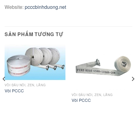
Website:
pcccbinhduong.net
SẢN PHẨM TƯƠNG TỰ
VÒI ĐẤU NỐI, ZEN, LĂNG
Vòi PCCC
VÒI ĐẤU NỐI, ZEN, LĂNG
Vòi PCCC