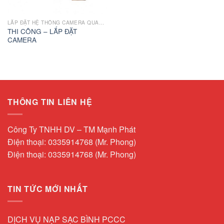
LẮP ĐẶT HỆ THỐNG CAMERA QUAN SÁT
THI CÔNG – LẮP ĐẶT
CAMERA
THÔNG TIN LIÊN HỆ
Công Ty TNHH DV – TM Mạnh Phát
Điện thoại: 0335914768 (Mr. Phong)
Điện thoại: 0335914768 (Mr. Phong)
TIN TỨC MỚI NHẤT
DỊCH VỤ NẠP SẠC BÌNH PCCC