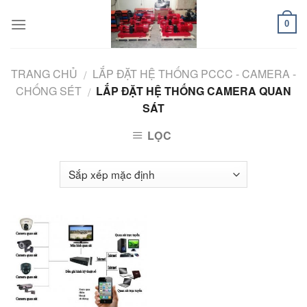
Skip
to
0
content
TRANG CHỦ
LẮP ĐẶT HỆ THỐNG PCCC - CAMERA -
/
CHỐNG SÉT
LẮP ĐẶT HỆ THỐNG CAMERA QUAN
/
SÁT
LỌC