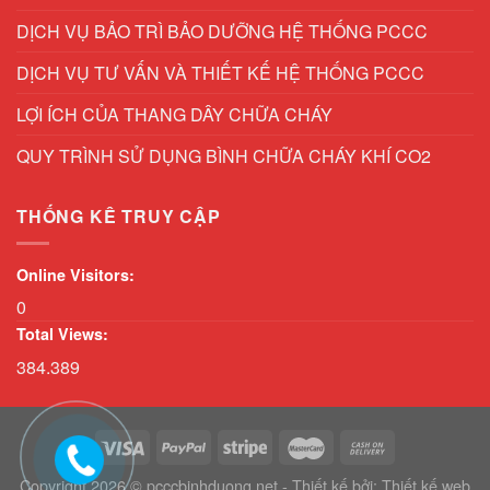
DỊCH VỤ BẢO TRÌ BẢO DƯỠNG HỆ THỐNG PCCC
DỊCH VỤ TƯ VẤN VÀ THIẾT KẾ HỆ THỐNG PCCC
LỢI ÍCH CỦA THANG DÂY CHỮA CHÁY
QUY TRÌNH SỬ DỤNG BÌNH CHỮA CHÁY KHÍ CO2
THỐNG KÊ TRUY CẬP
Online Visitors:
0
Total Views:
384.389
Copyright 2026 © pcccbinhduong.net - Thiết kế bởi:
Thiết kế web