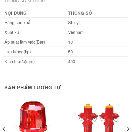
THÔNG SỐ KĨ THUẬT
NỘI DUNG
THÔNG SỐ
Hãng sản xuất
Shinyi
Xuất xứ
Vietnam
Áp suất làm việc(Bar)
10
Lưu lượng(l/p)
50
Kích thước(mm)
450
SẢN PHẨM TƯƠNG TỰ