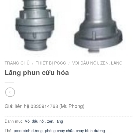
TRANG CHỦ
THIẾT BỊ PCCC
VÒI ĐẤU NỐI, ZEN, LĂNG
/
/
Lăng phun cứu hỏa
Giá: liên hệ 0335914768 (Mr. Phong)
Danh mục:
Vòi đấu nối, zen, lăng
Thẻ:
pccc bình dương
,
phòng cháy chữa cháy bình dương