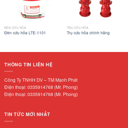
ĐÈN CỨU HỎA
TRỤ CỨU HỎA
Đèn cứu hỏa LTE-1101
Trụ cứu hỏa chính hãng
THÔNG TIN LIÊN HỆ
Công Ty TNHH DV – TM Mạnh Phát
Điện thoại: 0335914768 (Mr. Phong)
Điện thoại: 0335914768 (Mr. Phong)
TIN TỨC MỚI NHẤT