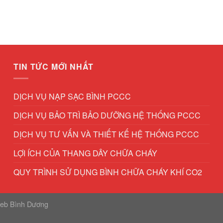
TIN TỨC MỚI NHẤT
DỊCH VỤ NẠP SẠC BÌNH PCCC
DỊCH VỤ BẢO TRÌ BẢO DƯỠNG HỆ THỐNG PCCC
DỊCH VỤ TƯ VẤN VÀ THIẾT KẾ HỆ THỐNG PCCC
LỢI ÍCH CỦA THANG DÂY CHỮA CHÁY
QUY TRÌNH SỬ DỤNG BÌNH CHỮA CHÁY KHÍ CO2
web Bình Dương