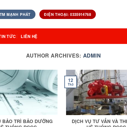
 TM MẠNH PHÁT
ĐIỆN THOẠI: 0335914768
TIN TỨC
LIÊN HỆ
AUTHOR ARCHIVES:
ADMIN
12
Th3
Ụ BẢO TRÌ BẢO DƯỠNG
DỊCH VỤ TƯ VẤN VÀ TH