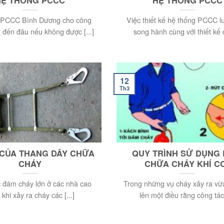
HỆ THỐNG PCCC
HỆ THỐNG PCCC
 PCCC Bình Dương cho công
Việc thiết kế hệ thống PCCC l
ốt đến đâu nếu không được [...]
song hành cùng với thiết kế cơ
12
Th3
H CỦA THANG DÂY CHỮA
QUY TRÌNH SỬ DỤNG 
CHÁY
CHỮA CHÁY KHÍ C
 đám cháy lớn ở các nhà cao
Trong những vụ cháy xảy ra vừ
 khi xảy ra cháy các [...]
lên một điều rằng công tác [