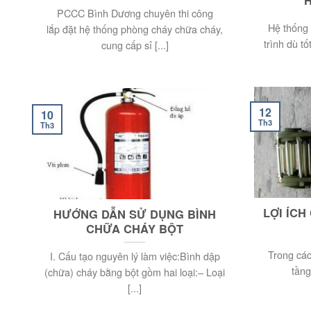
PCCC Bình Dương chuyên thi công
Hệ thống
lắp đặt hệ thống phòng cháy chữa cháy,
trình dù t
cung cấp sỉ [...]
12
10
Th3
Th3
LỢI ÍC
HƯỚNG DẪN SỬ DỤNG BÌNH
CHỮA CHÁY BỘT
Trong các
I. Cấu tạo nguyên lý làm việc:Bình dập
tầng
(chữa) cháy bằng bột gồm hai loại:– Loại
[...]