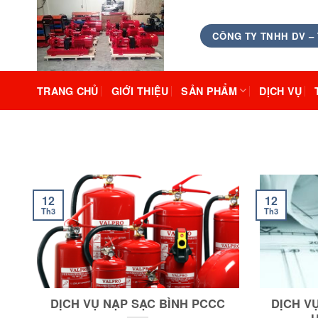
Skip
to
CÔNG TY TNHH DV –
content
TRANG CHỦ
GIỚI THIỆU
SẢN PHẨM
DỊCH VỤ
12
12
Th3
Th3
DỊCH VỤ NẠP SẠC BÌNH PCCC
DỊCH V