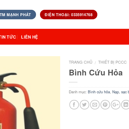
 TM MẠNH PHÁT
ĐIỆN THOẠI: 0335914768
TIN TỨC
LIÊN HỆ
TRANG CHỦ
THIẾT BỊ PCCC
/
Bình Cứu Hỏa
Danh mục:
Bình cứu hỏa
,
Nạp, sạc 