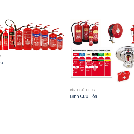
A
ỏa
BÌNH CỨU HỎA
Bình Cứu Hỏa