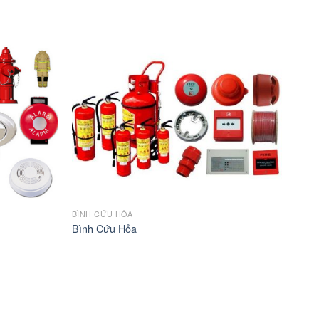
BÌNH CỨU HỎA
Bình Cứu Hỏa