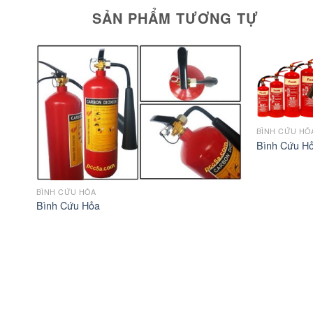
SẢN PHẨM TƯƠNG TỰ
BÌNH CỨU HỎ
Bình Cứu H
BÌNH CỨU HỎA
Bình Cứu Hỏa