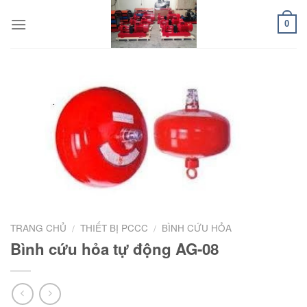
Skip
to
0
content
TRANG CHỦ
THIẾT BỊ PCCC
BÌNH CỨU HỎA
/
/
Bình cứu hỏa tự động AG-08