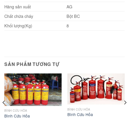
Hãng sản xuất
AG
Chất chữa cháy
Bột BC
Khối lượng(Kg)
8
SẢN PHẨM TƯƠNG TỰ
BÌNH CỨU HỎA
BÌNH CỨU HỎA
Bình Cứu Hỏa
Bình Cứu Hỏa