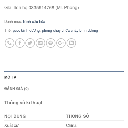
Giá: liên hệ 0335914768 (Mr. Phong)
Danh mục:
Bình cứu hỏa
Thẻ:
pccc bình dương
,
phòng cháy chữa cháy bình dương
MÔ TẢ
ĐÁNH GIÁ (0)
Thống số kĩ thuật
NỘI DUNG
THÔNG SỐ
Xuất xứ
China