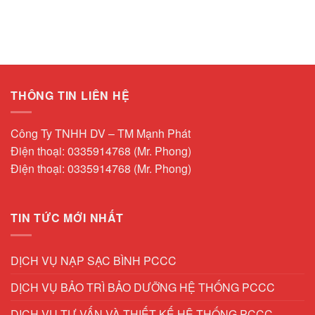
THÔNG TIN LIÊN HỆ
Công Ty TNHH DV – TM Mạnh Phát
Điện thoại: 0335914768 (Mr. Phong)
Điện thoại: 0335914768 (Mr. Phong)
TIN TỨC MỚI NHẤT
DỊCH VỤ NẠP SẠC BÌNH PCCC
DỊCH VỤ BẢO TRÌ BẢO DƯỠNG HỆ THỐNG PCCC
DỊCH VỤ TƯ VẤN VÀ THIẾT KẾ HỆ THỐNG PCCC