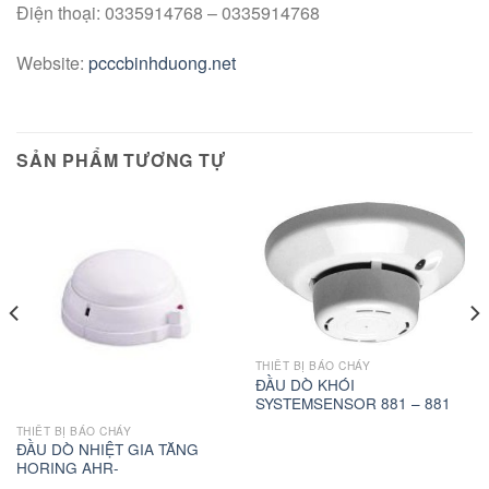
Điện thoại: 0335914768 – 0335914768
Website:
pcccbinhduong.net
SẢN PHẨM TƯƠNG TỰ
THIẾT BỊ BÁO CHÁY
ĐẦU DÒ KHÓI
SYSTEMSENSOR 881 – 881
THIẾT BỊ BÁO CHÁY
ĐẦU DÒ NHIỆT GIA TĂNG
HORING AHR-