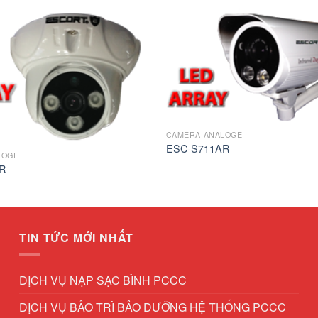
CAMERA ANALOGE
ESC-S711AR
LOGE
R
TIN TỨC MỚI NHẤT
DỊCH VỤ NẠP SẠC BÌNH PCCC
DỊCH VỤ BẢO TRÌ BẢO DƯỠNG HỆ THỐNG PCCC