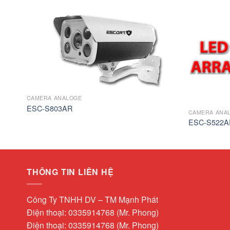
CAMERA ANALOGE
ESC-S803AR
CAMERA ANA
ESC-S522A
THÔNG TIN LIÊN HỆ
Công Ty TNHH DV – TM Mạnh Phát
Điện thoại: 0335914768 (Mr. Phong)
Điện thoại: 0335914768 (Mr. Phong)