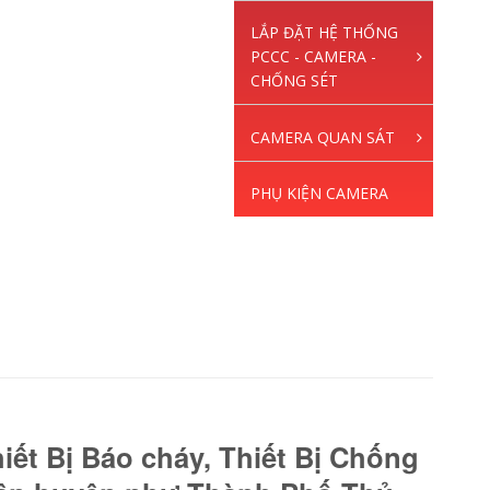
LẮP ĐẶT HỆ THỐNG
PCCC - CAMERA -
CHỐNG SÉT
CAMERA QUAN SÁT
PHỤ KIỆN CAMERA
ết Bị Báo cháy, Thiết Bị Chống