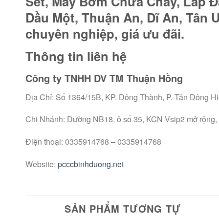
Sét, Máy Bơm Chữa Cháy, Lắp 
Dầu Một, Thuận An, Dĩ An, Tân U
chuyên nghiệp, giá ưu đãi.
Thông tin liên hệ
Công ty TNHH DV TM Thuận Hồng
Địa Chỉ: Số 1364/15B, KP. Đông Thành, P. Tân Đông Hi
Chi Nhánh: Đường NB18, ô số 35, KCN Vsip2 mở rộng,
Điện thoại: 0335914768 – 0335914768
Website:
pcccbinhduong.net
SẢN PHẨM TƯƠNG TỰ