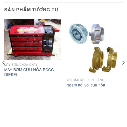
SẢN PHẨM TƯƠNG TỰ
MÁY BƠM CHỮA CHÁY
MÁY BƠM CỨU HỎA PCCC
DIESEL
VÒI ĐẤU NỐI, ZEN, LĂNG
Ngàm nối vòi cứu hỏa