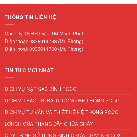
THÔNG TIN LIÊN HỆ
Công Ty TNHH DV – TM Mạnh Phát
Điện thoại: 0335914768 (Mr. Phong)
Điện thoại: 0335914768 (Mr. Phong)
TIN TỨC MỚI NHẤT
DỊCH VỤ NẠP SẠC BÌNH PCCC
DỊCH VỤ BẢO TRÌ BẢO DƯỠNG HỆ THỐNG PCCC
DỊCH VỤ TƯ VẤN VÀ THIẾT KẾ HỆ THỐNG PCCC
LỢI ÍCH CỦA THANG DÂY CHỮA CHÁY
QUY TRÌNH SỬ DỤNG BÌNH CHỮA CHÁY KHÍ CO2