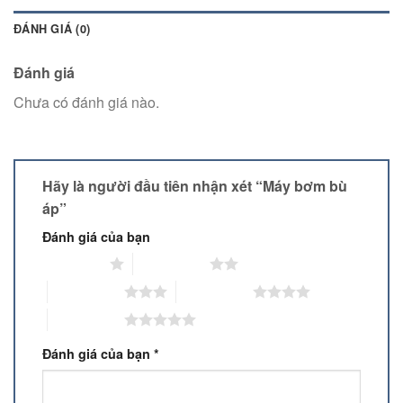
ĐÁNH GIÁ (0)
Đánh giá
Chưa có đánh giá nào.
Hãy là người đầu tiên nhận xét “Máy bơm bù
áp”
Đánh giá của bạn
1 trên 5 sao
2 trên 5 sao
3 trên 5 sao
4 trên 5 sao
5 trên 5 sao
Đánh giá của bạn
*