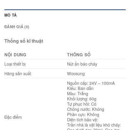
MÔ TẢ
ĐÁNH GIÁ (0)
Thống số kĩ thuật
NỘI DUNG
THÔNG SỐ
Loại thiết bị
Nút ấn báo cháy
Hãng sản xuất
Woosung
Nguồn cấp: 24V – 100mA
Kiểu: Bán dẫn
Màu: Trắng
Khối lượng: 60g
Tự phục hồi: Có
Chống nước: Không
Phân cực: Không
Đặc điểm
Diện tích bảo vệ:
Trần nhà là vật liệu khó cháy:
Cao dưới 4m: 70m³. Cao 4m-