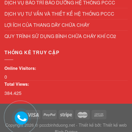
DỊCH VỤ BẢO TRÌ BẢO DƯỠNG HỆ THỐNG PCCC
DỊCH VỤ TƯ VẤN VÀ THIẾT KẾ HỆ THỐNG PCCC
LỢI ÍCH CỦA THANG DÂY CHỮA CHÁY
QUY TRÌNH SỬ DỤNG BÌNH CHỮA CHÁY KHÍ CO2
THỐNG KÊ TRUY CẬP
Online Visitors:
0
Total Views:
384.425
Copyright 2026 © pcccbinhduong.net - Thiết kế bởi:
Thiết kế web
Bình Dương