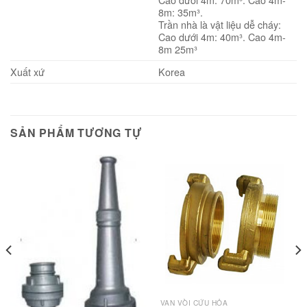
8m: 35m³.
Trần nhà là vật liệu dễ cháy:
Cao dưới 4m: 40m³. Cao 4m-
8m 25m³
Xuất xứ
Korea
SẢN PHẨM TƯƠNG TỰ
VAN VÒI CỨU HỎA