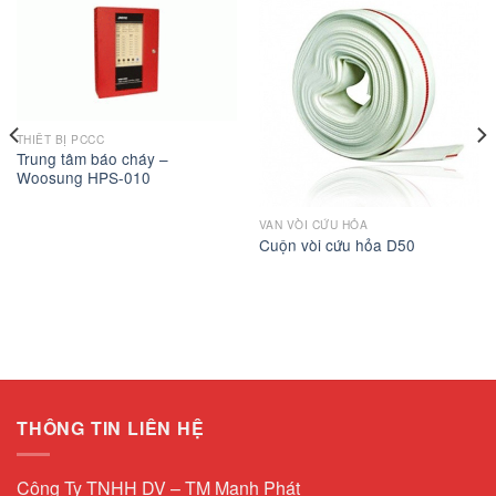
THIẾT BỊ PCCC
Trung tâm báo cháy –
Woosung HPS-010
VAN VÒI CỨU HỎA
Cuộn vòi cứu hỏa D50
THÔNG TIN LIÊN HỆ
Công Ty TNHH DV – TM Mạnh Phát