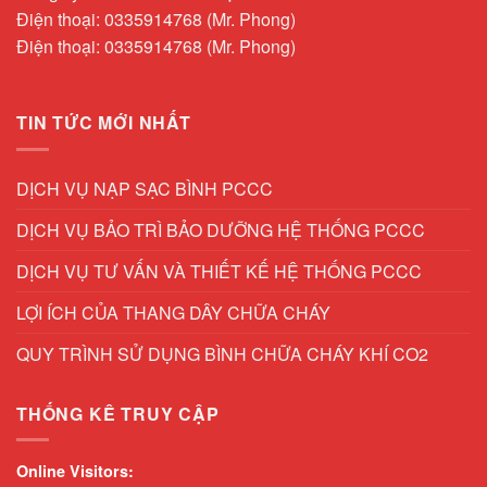
Điện thoại: 0335914768 (Mr. Phong)
Điện thoại: 0335914768 (Mr. Phong)
TIN TỨC MỚI NHẤT
DỊCH VỤ NẠP SẠC BÌNH PCCC
DỊCH VỤ BẢO TRÌ BẢO DƯỠNG HỆ THỐNG PCCC
DỊCH VỤ TƯ VẤN VÀ THIẾT KẾ HỆ THỐNG PCCC
LỢI ÍCH CỦA THANG DÂY CHỮA CHÁY
QUY TRÌNH SỬ DỤNG BÌNH CHỮA CHÁY KHÍ CO2
THỐNG KÊ TRUY CẬP
Online Visitors: