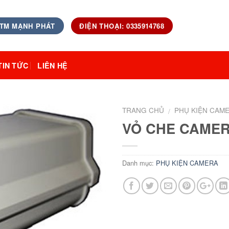
 TM MẠNH PHÁT
ĐIỆN THOẠI: 0335914768
TIN TỨC
LIÊN HỆ
TRANG CHỦ
PHỤ KIỆN CAM
/
VỎ CHE CAMER
Danh mục:
PHỤ KIỆN CAMERA