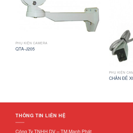
PHỤ KIỆN CAMERA
QTA-J205
PHỤ KIỆN CA
CHÂN ĐẾ X
THÔNG TIN LIÊN HỆ
Công Ty TNHH DV – TM Mạnh Phát