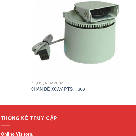
PHỤ KIỆN CAMERA
CHÂN ĐẾ XOAY PTS – 306
THỐNG KÊ TRUY CẬP
Online Visitors: