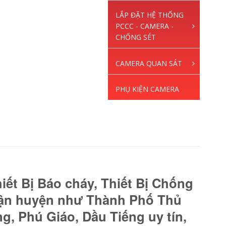
LẮP ĐẶT HỆ THỐNG
PCCC - CAMERA -
CHỐNG SÉT
CAMERA QUAN SÁT
PHỤ KIỆN CAMERA
ết Bị Báo cháy, Thiết Bị Chống
uận huyện như Thành Phố Thủ
g, Phú Giáo, Dầu Tiếng uy tín,