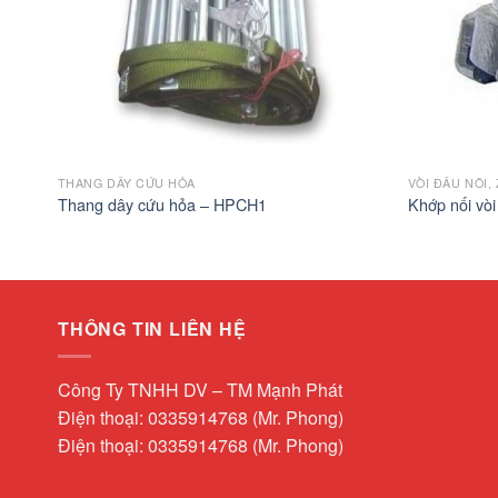
THANG DÂY CỨU HỎA
VÒI ĐẤU NỐI,
Thang dây cứu hỏa – HPCH1
Khớp nối vò
THÔNG TIN LIÊN HỆ
Công Ty TNHH DV – TM Mạnh Phát
Điện thoại: 0335914768 (Mr. Phong)
Điện thoại: 0335914768 (Mr. Phong)