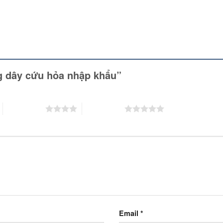
ng dây cứu hỏa nhập khẩu”
4 trên 5 sao
5 trên 5 sao
Email
*