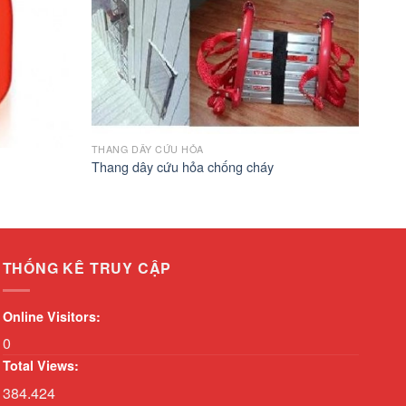
THANG DÂY CỨU HỎA
Thang dây cứu hỏa chống cháy
THỐNG KÊ TRUY CẬP
Online Visitors:
0
Total Views:
384.424