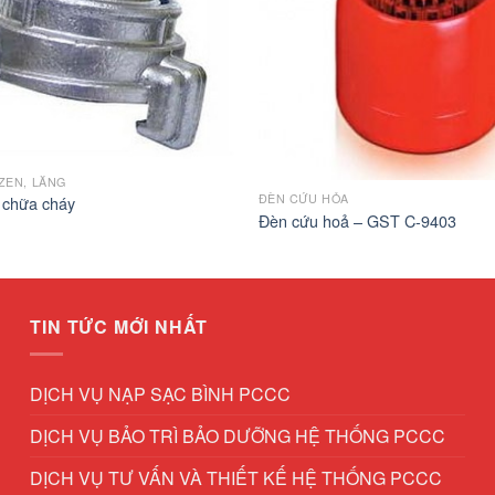
 ZEN, LĂNG
ĐÈN CỨU HỎA
i chữa cháy
Đèn cứu hoả – GST C-9403
TIN TỨC MỚI NHẤT
DỊCH VỤ NẠP SẠC BÌNH PCCC
DỊCH VỤ BẢO TRÌ BẢO DƯỠNG HỆ THỐNG PCCC
DỊCH VỤ TƯ VẤN VÀ THIẾT KẾ HỆ THỐNG PCCC