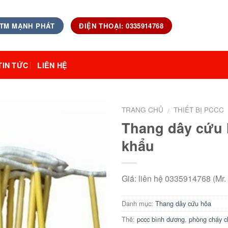
 TM MẠNH PHÁT
ĐIỆN THOẠI: 0335914768
TIN TỨC
LIÊN HỆ
TRANG CHỦ
THIẾT BỊ PCCC
/
Thang dây cứu
khẩu
Giá: liên hệ 0335914768 (Mr.
Danh mục:
Thang dây cứu hỏa
Thẻ:
pccc bình dương
,
phòng cháy c