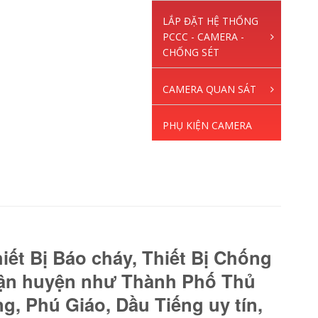
LẮP ĐẶT HỆ THỐNG
PCCC - CAMERA -
CHỐNG SÉT
CAMERA QUAN SÁT
PHỤ KIỆN CAMERA
ết Bị Báo cháy, Thiết Bị Chống
uận huyện như Thành Phố Thủ
g, Phú Giáo, Dầu Tiếng uy tín,