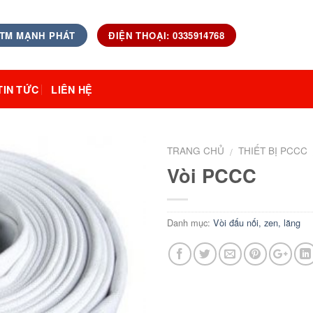
 TM MẠNH PHÁT
ĐIỆN THOẠI: 0335914768
TIN TỨC
LIÊN HỆ
TRANG CHỦ
THIẾT BỊ PCCC
/
Vòi PCCC
Danh mục:
Vòi đấu nối, zen, lăng