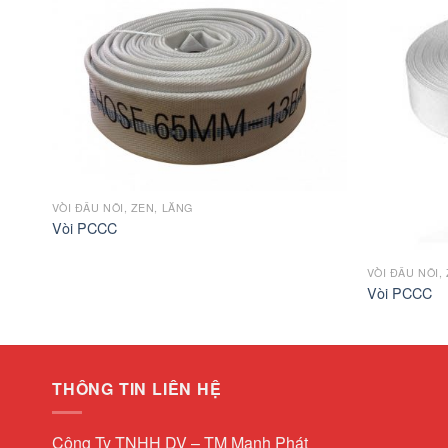
VÒI ĐẤU NỐI, ZEN, LĂNG
Vòi PCCC
VÒI ĐẤU NỐI,
Vòi PCCC
THÔNG TIN LIÊN HỆ
Công Ty TNHH DV – TM Mạnh Phát