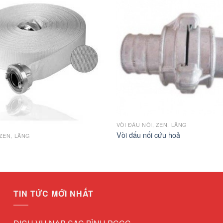
VÒI ĐẤU NỐI, ZEN, LĂNG
Vòi đấu nối cứu hoả
 ZEN, LĂNG
TIN TỨC MỚI NHẤT